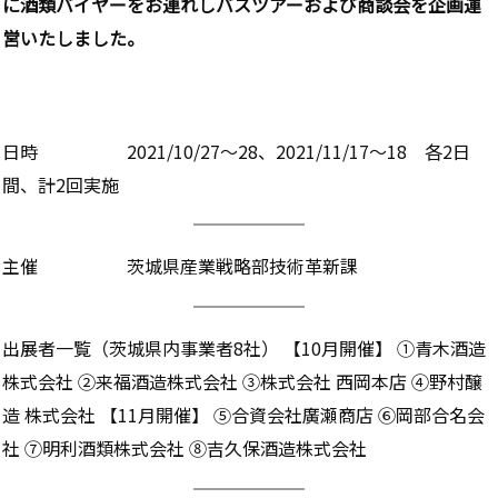
に酒類バイヤーをお連れしバスツアーおよび商談会を企画運
営いたしました。
日時 2021/10/27～28、2021/11/17～18 各2日
間、計2回実施
主催 茨城県産業戦略部技術革新課
出展者一覧（茨城県内事業者8社） 【10月開催】 ①青木酒造
株式会社 ②来福酒造株式会社 ③株式会社 西岡本店 ④野村醸
造 株式会社 【11月開催】 ⑤合資会社廣瀬商店 ⑥岡部合名会
社 ⑦明利酒類株式会社 ⑧吉久保酒造株式会社