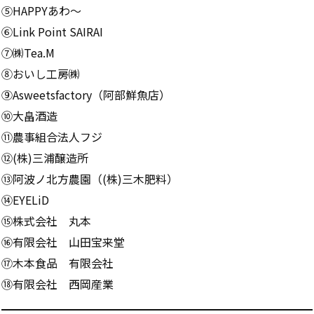
⑤HAPPYあわ～
⑥Link Point SAIRAI
⑦㈱Tea.M
⑧おいし工房㈱
⑨Asweetsfactory（阿部鮮魚店）
⑩大畠酒造
⑪農事組合法人フジ
⑫(株)三浦醸造所
⑬阿波ノ北方農園（(株)三木肥料）
⑭EYELiD
⑮株式会社 丸本
⑯有限会社 山田宝来堂
⑰木本食品 有限会社
⑱有限会社 西岡産業